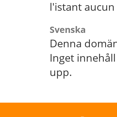
l'istant aucu
Svenska
Denna domän 
Inget innehål
upp.