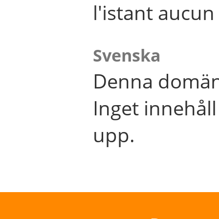
l'istant aucu
Svenska
Denna domän 
Inget innehål
upp.