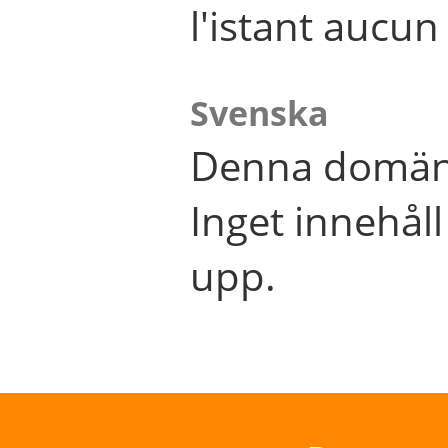
l'istant aucu
Svenska
Denna domän 
Inget innehål
upp.