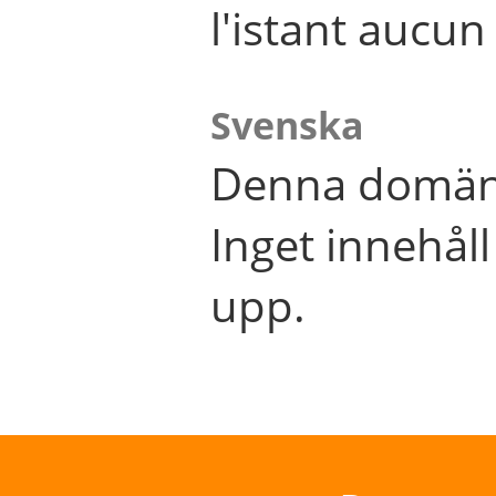
l'istant aucu
Svenska
Denna domän 
Inget innehål
upp.