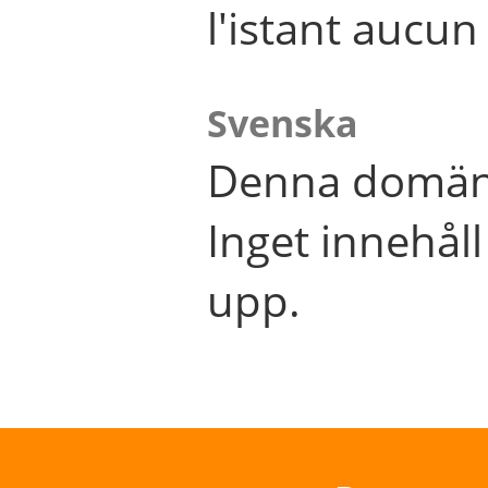
l'istant aucu
Svenska
Denna domän 
Inget innehål
upp.