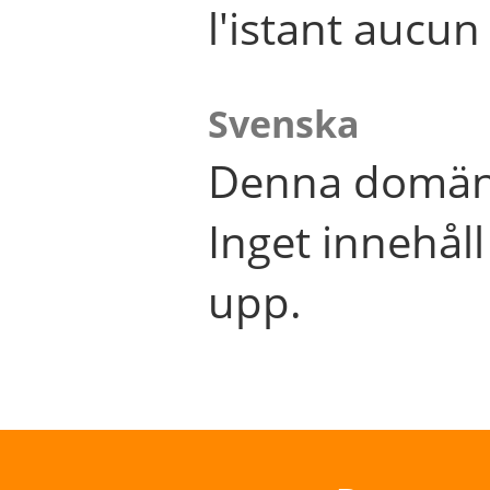
l'istant aucu
Svenska
Denna domän 
Inget innehål
upp.