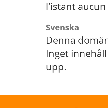
l'istant aucu
Svenska
Denna domän 
Inget innehål
upp.