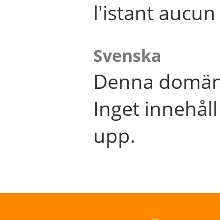
l'istant aucu
Svenska
Denna domän 
Inget innehål
upp.