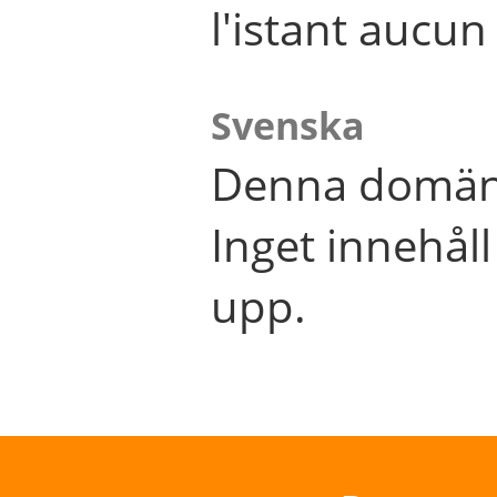
l'istant aucu
Svenska
Denna domän 
Inget innehål
upp.