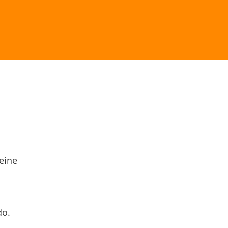
eine
do.