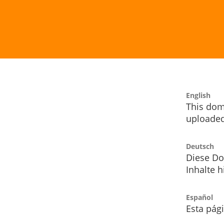
English
This dom
uploaded
Deutsch
Diese Do
Inhalte h
Español
Esta pág