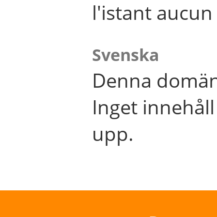
l'istant aucu
Svenska
Denna domän 
Inget innehål
upp.