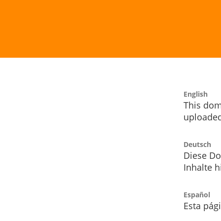
English
This dom
uploaded
Deutsch
Diese Do
Inhalte h
Español
Esta pág