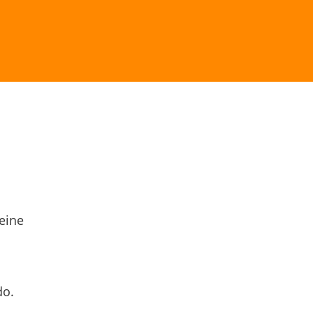
eine
do.