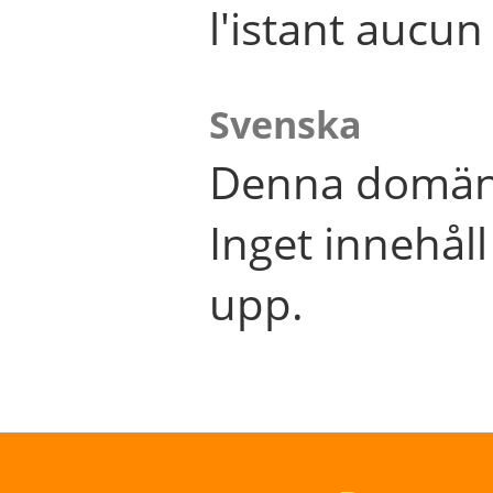
l'istant aucu
Svenska
Denna domän 
Inget innehål
upp.