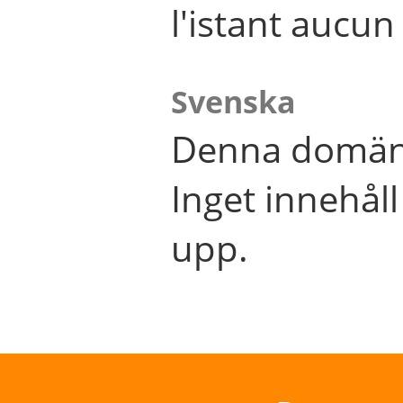
l'istant aucu
Svenska
Denna domän 
Inget innehål
upp.