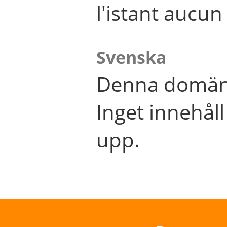
l'istant aucu
Svenska
Denna domän 
Inget innehål
upp.