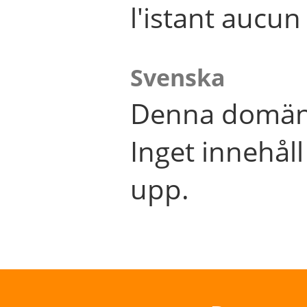
l'istant aucu
Svenska
Denna domän 
Inget innehål
upp.