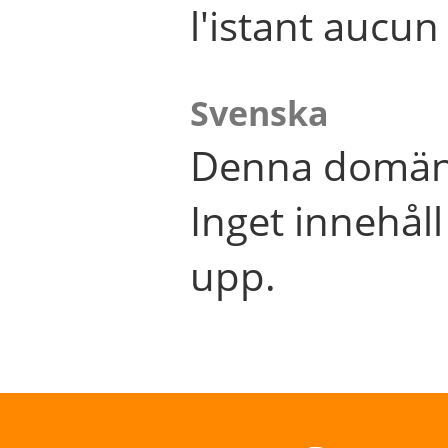
l'istant aucu
Svenska
Denna domän 
Inget innehål
upp.